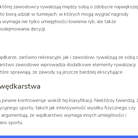
rej zawodowcy rywalizują między sobą o zdobycie największe
to biorą udział w turniejach, w których mogą wygrać nagrody
 wymaga nie tylko umiejętności łowienia ryb, ale także
podejmowania decyzji.
dkarze, zarówno rekreacyjni, jak i zawodowi, rywalizują ze sobą 
Wędkarstwo zawodowe wprowadza dodatkowe elementy rywalizacji,
które sprawiają, że zawody są jeszcze bardziej ekscytujące.
i wędkarstwa
 pewne kontrowersje wokół tej klasyfikacji. Niektórzy twierdzą, 
cyjnego sportu, takich jak intensywność wysiłku fizycznego czy
i argumentują, że wędkarstwo wymaga innych umiejętności i
ano sportu.