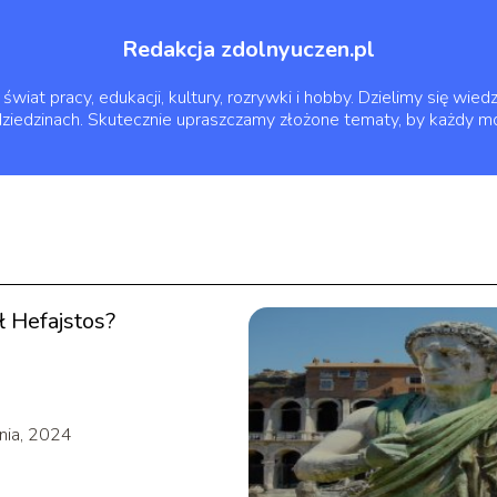
Redakcja zdolnyuczen.pl
świat pracy, edukacji, kultury, rozrywki i hobby. Dzielimy się wi
dziedzinach. Skutecznie upraszczamy złożone tematy, by każdy móg
ł Hefajstos?
nia, 2024