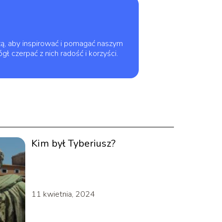
edzą, aby inspirować i pomagać naszym
ł czerpać z nich radość i korzyści.
Kim był Tyberiusz?
11 kwietnia, 2024