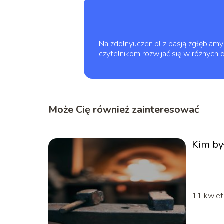
Na zdolnyuczen.pl z pasją zgłębiamy 
czytelnikom rozwijać się w różnych 
Może Cię również zainteresować
Kim by
11 kwiet