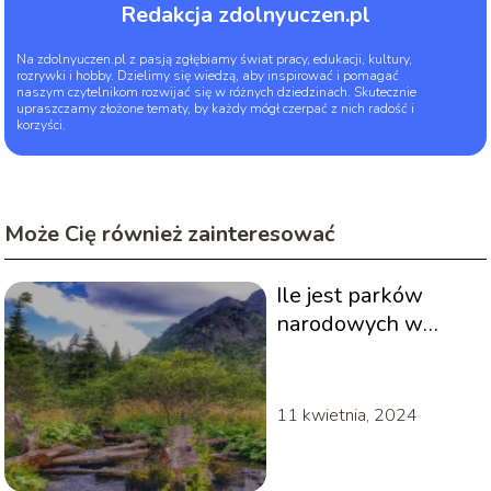
Redakcja zdolnyuczen.pl
Na zdolnyuczen.pl z pasją zgłębiamy świat pracy, edukacji, kultury,
rozrywki i hobby. Dzielimy się wiedzą, aby inspirować i pomagać
naszym czytelnikom rozwijać się w różnych dziedzinach. Skutecznie
upraszczamy złożone tematy, by każdy mógł czerpać z nich radość i
korzyści.
Może Cię również zainteresować
Ile jest parków
narodowych w
Polsce?
11 kwietnia, 2024