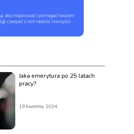
edzą, aby inspirować i pomagać naszym
ł czerpać z nich radość i korzyści.
Jaka emerytura po 25 latach
pracy?
19 kwietnia, 2024