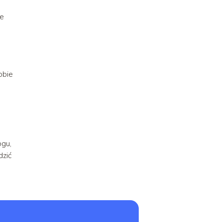
że
obie
ogu,
dzić