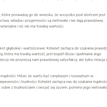
e, które prowadzą go do wniosku, że wszystko pod słońcem jest
ctwa, władza i przyjemności są nietrwałe i nie dają prawdziwej
wtarzalne i nic nie ma trwałej wartości.
est głębokie i wartościowe. Kohelet zachęca do szukania prawdz
ą, która ma trwałą wartość, jest bojaźń Boża i spełnianie Jego
czy nie przyniosą nam prawdziwej satysfakcji, ale tylko relacja 
i mądrości. Mówi, że warto być cierpliwym i rozważnym w
iepewności i trudności. Kohelet zachęca nas do szukania mądrości
 sobie z trudnościami i cieszyć się życiem, pomimo jego nietrwało