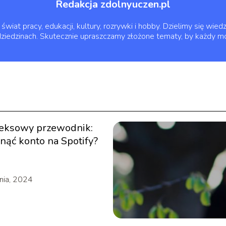
Redakcja zdolnyuczen.pl
świat pracy, edukacji, kultury, rozrywki i hobby. Dzielimy się wi
dziedzinach. Skutecznie upraszczamy złożone tematy, by każdy móg
eksowy przewodnik:
unąć konto na Spotify?
nia, 2024