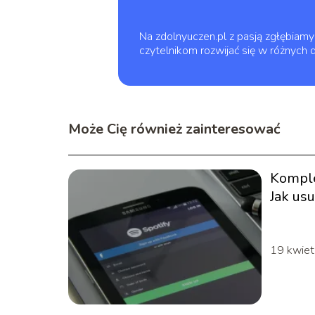
Na zdolnyuczen.pl z pasją zgłębiamy 
czytelnikom rozwijać się w różnych 
Może Cię również zainteresować
Kompl
Jak us
19 kwiet