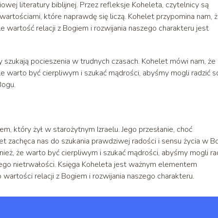
 literatury biblijnej. Przez refleksje Koheleta, czytelnicy są
wartościami, które naprawdę się liczą. Kohelet przypomina nam, 
e wartość relacji z Bogiem i rozwijania naszego charakteru jest
zy szukają pocieszenia w trudnych czasach. Kohelet mówi nam, że
e warto być cierpliwym i szukać mądrości, abyśmy mogli radzić s
Bogu.
em, który żył w starożytnym Izraelu. Jego przesłanie, choć
et zachęca nas do szukania prawdziwej radości i sensu życia w B
eż, że warto być cierpliwym i szukać mądrości, abyśmy mogli ra
 jego nietrwałości. Księga Koheleta jest ważnym elementem
o wartości relacji z Bogiem i rozwijania naszego charakteru.