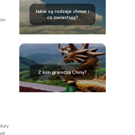
Jakie są rodzaje chmur i
co zwiastują?
Kim
Z kim graniczą Chiny?
atury
wej