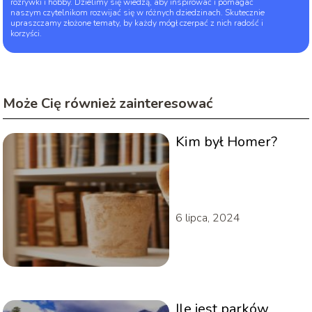
rozrywki i hobby. Dzielimy się wiedzą, aby inspirować i pomagać
naszym czytelnikom rozwijać się w różnych dziedzinach. Skutecznie
upraszczamy złożone tematy, by każdy mógł czerpać z nich radość i
korzyści.
Może Cię również zainteresować
Kim był Homer?
6 lipca, 2024
Ile jest parków