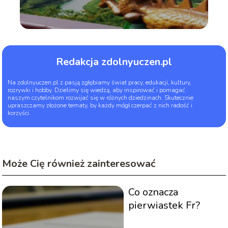
Redakcja zdolnyuczen.pl
Na zdolnyuczen.pl z pasją zgłębiamy świat pracy, edukacji, kultury,
rozrywki i hobby. Dzielimy się wiedzą, aby inspirować i pomagać
naszym czytelnikom rozwijać się w różnych dziedzinach. Skutecznie
upraszczamy złożone tematy, by każdy mógł czerpać z nich radość i
korzyści.
Może Cię również zainteresować
Co oznacza
pierwiastek Fr?